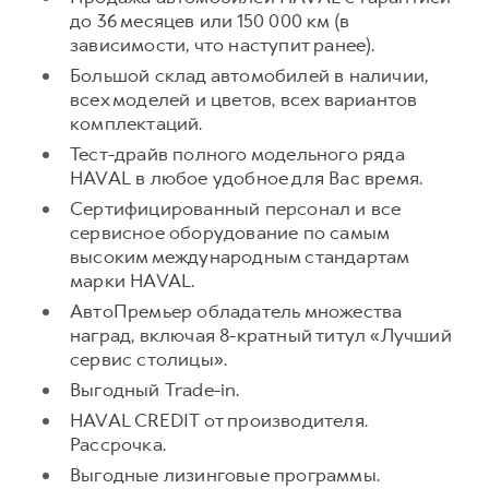
до 36 месяцев или 150 000 км (в
Тест-драйв
СЕРВИСНОЕ ОБСЛУЖИВАНИЕ
О дилере
зависимости, что наступит ранее).
Трейд-ин
Нулевое ТО
Контакты
Большой склад автомобилей в наличии,
DARGO
всех моделей и цветов, всех вариантов
DARGO X
Программа «Помощь на дороге»
от 3 199 000 ₽
от 3 499 000 ₽
комплектаций.
КРЕДИТ И СТРАХОВАНИЕ
Регламенты технического обслуживания
Тест-драйв полного модельного ряда
Кредитный калькулятор
Электронный ПТС
HAVAL в любое удобное для Вас время.
Сертифицированный персонал и все
Страхование
сервисное оборудование по самым
Кредит
ПОДДЕРЖКА
высоким международным стандартам
F7
F7X
марки HAVAL.
GWM Безопасность
от 2 899 000 ₽
от 3 599 000 ₽
АвтоПремьер обладатель множества
КОРПОРАТИВНЫМ КЛИЕНТАМ
Гарантия HAVAL
наград, включая 8-кратный титул «Лучший
Для малого бизнеса
Мобильное приложение GWM
сервис столицы».
Корпоративным клиентам
Программа «HAVAL Защита+»
Выгодный Trade-in.
HAVAL CREDIT от производителя.
Крупным корпоративным клиентам
Руководства по эксплуатации
POER
Рассрочка.
от 3 449 000 ₽
Система управления автопарком
Подписки
Выгодные лизинговые программы.