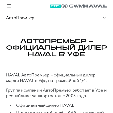
АвтоПремьер
АВТОПРЕМЬЕР –
ОФИЦИАЛЬНЫЙ ДИЛЕР
Модели
Покупателям
Владельцам
Спецпредложения
О дилере
HAVAL В УФЕ
ВЫБОР И ПОКУПКА
СЕРВИС
СПЕЦПРЕДЛОЖЕНИЯ
БРЕНД HAVAL
HAVAL АвтоПремьер – официальный дилер
Автомобили в наличии
Все о сервисе
Покупателям
О бренде
марки HAVAL в Уфе, на Трамвайной 1/4.
Конфигуратор HAVAL
Запись на сервис
Владельцам
Новости
Группа компаний АвтоПремьер работает в Уфе и
республике Башкортостан с 2003 года.
M6
Аксессуары HAVAL
Моторное масло
О GWM
JOLION
от 2 049 000 ₽
от 2 049 000 ₽
Каталоги и прайс-листы
Стоимость ТО
Официальный дилер HAVAL
Продажа автомобилей HAVAL с гарантией
Программа «HAVAL Защита+»
ИНФОРМАЦИЯ О ДИЛЕРЕ