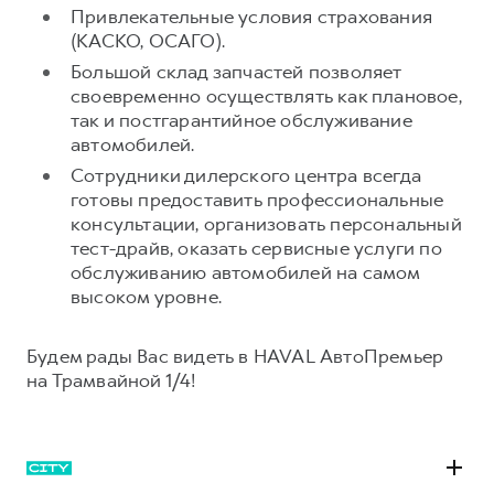
Сервис для корпоративных клиентов
Привлекательные условия страхования
HAVAL Лизинг
АКСЕССУАРЫ HAVAL
(КАСКО, ОСАГО).
Большой склад запчастей позволяет
Автомобильные аксессуары
своевременно осуществлять как плановое,
АКСЕССУАРЫ HAVAL
Коллекция CITY
так и постгарантийное обслуживание
автомобилей.
Автомобильные аксессуары
Коллекция Базовая
Сотрудники дилерского центра всегда
Коллекция CITY
Коллекция Детская
готовы предоставить профессиональные
Коллекция Базовая
консультации, организовать персональный
тест-драйв, оказать сервисные услуги по
Коллекция Детская
обслуживанию автомобилей на самом
высоком уровне.
Будем рады Вас видеть в HAVAL АвтоПремьер
на Трамвайной 1/4!