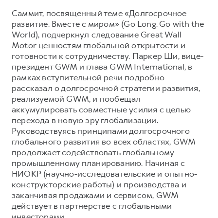
Саммит, посвященный теме «Долгосрочное
Тест-драйв
СЕРВИСНОЕ ОБСЛУЖИВАНИЕ
О дилере
развитие. Вместе с миром» (Go Long. Go with the
Трейд-ин
Нулевое ТО
Контакты
World), подчеркнул следование Great Wall
DARGO
DARGO X
Motor ценностям глобальной открытости и
Программа «Помощь на дороге»
от 3 199 000 ₽
от 3 499 000 ₽
готовности к сотрудничеству. Паркер Ши, вице-
КРЕДИТ И СТРАХОВАНИЕ
Регламенты технического обслуживания
президент GWM и глава GWM International, в
рамках вступительной речи подробно
Кредитный калькулятор
Электронный ПТС
рассказал о долгосрочной стратегии развития,
Страхование
реализуемой GWM, и пообещал
Кредит
аккумулировать совместные усилия с целью
ПОДДЕРЖКА
F7
перехода в новую эру глобализации.
F7X
GWM Безопасность
от 2 899 000 ₽
от 3 599 000 ₽
Руководствуясь принципами долгосрочного
КОРПОРАТИВНЫМ КЛИЕНТАМ
Гарантия HAVAL
глобального развития во всех областях, GWM
продолжает содействовать глобальному
Для малого бизнеса
Мобильное приложение GWM
промышленному планированию. Начиная с
Корпоративным клиентам
Программа «HAVAL Защита+»
НИОКР (научно-исследовательские и опытно-
конструкторские работы) и производства и
Крупным корпоративным клиентам
Руководства по эксплуатации
заканчивая продажами и сервисом, GWM
POER
от 3 449 000 ₽
Система управления автопарком GWM Fleet
Подписки
действует в партнерстве с глобальными
инвесторами.