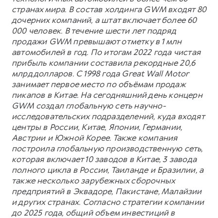
странах мира. В состав холдинга GWM входят 80
дочерних компаний, а штат включает более 60
000 человек. В течение шести лет подряд
продажи GWM превышают отметку в 1 млн
автомобилей в год. По итогам 2022 года чистая
прибыль компании составила рекордные 20,6
млрд долларов. С 1998 года Great Wall Motor
занимает первое место по объёмам продаж
пикапов в Китае. На сегодняшний день концерн
GWM создал глобальную сеть научно-
исследовательских подразделений, куда входят
центры в России, Китае, Японии, Германии,
Австрии и Южной Корее. Также компания
построила глобальную производственную сеть,
которая включает 10 заводов в Китае, 3 завода
полного цикла в России, Таиланде и Бразилии, а
также несколько зарубежных сборочных
предприятий в Эквадоре, Пакистане, Малайзии
и других странах. Согласно стратегии компании
до 2025 года, общий объем инвестиций в