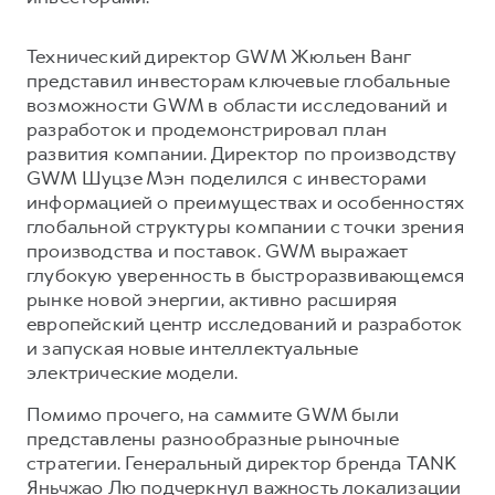
Сервис для корпоративных клиентов
HAVAL Лизинг
АКСЕССУАРЫ HAVAL
Технический директор GWM Жюльен Ванг
Автомобильные аксессуары
представил инвесторам ключевые глобальные
возможности GWM в области исследований и
АКСЕССУАРЫ HAVAL
Коллекция CITY
разработок и продемонстрировал план
Автомобильные аксессуары
Коллекция Базовая
развития компании. Директор по производству
GWM Шуцзе Мэн поделился с инвесторами
Коллекция CITY
Коллекция Детская
информацией о преимуществах и особенностях
Коллекция Базовая
глобальной структуры компании с точки зрения
производства и поставок. GWM выражает
Коллекция Детская
глубокую уверенность в быстроразвивающемся
рынке новой энергии, активно расширяя
европейский центр исследований и разработок
и запуская новые интеллектуальные
электрические модели.
Помимо прочего, на саммите GWM были
представлены разнообразные рыночные
стратегии. Генеральный директор бренда TANK
Яньчжао Лю подчеркнул важность локализации