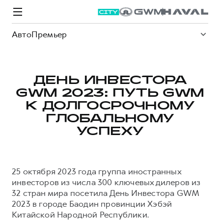
АвтоПремьер
ДЕНЬ ИНВЕСТОРА
GWM 2023: ПУТЬ GWM
Модели
Покупателям
Владельцам
Спецпредложения
О дилере
К ДОЛГОСРОЧНОМУ
ГЛОБАЛЬНОМУ
УСПЕХУ
ВЫБОР И ПОКУПКА
СЕРВИС
СПЕЦПРЕДЛОЖЕНИЯ
БРЕНД HAVAL
Автомобили в наличии
Все о сервисе
Покупателям
О бренде
25 октября 2023 года группа иностранных
Конфигуратор HAVAL
Запись на сервис
Владельцам
Новости
инвесторов из числа 300 ключевых дилеров из
M6
Аксессуары HAVAL
Моторное масло
О GWM
JOLION
32 стран мира посетила День Инвестора GWM
от 2 049 000 ₽
от 2 049 000 ₽
Каталоги и прайс-листы
Стоимость ТО
2023 в городе Баодин провинции Хэбэй
Китайской Народной Республики.
Программа «HAVAL Защита+»
ИНФОРМАЦИЯ О ДИЛЕРЕ