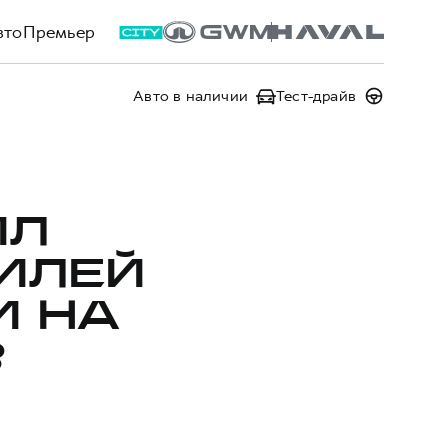
втоПремьер
Авто в наличии
Тест-драйв
ИЛ
ИЛЕЙ
И НА
В