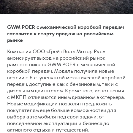
Тест-драйв
СЕРВИСНОЕ ОБСЛУЖИВАНИЕ
О дилере
Трейд-ин
Нулевое ТО
Контакты
GWM POER с механической коробкой передач
DARGO
DARGO X
Программа «Помощь на дороге»
от 3 199 000 ₽
от 3 499 000 ₽
готовится к старту продаж на российском
КРЕДИТ И СТРАХОВАНИЕ
Регламенты технического обслуживания
рынке
Кредитный калькулятор
Электронный ПТС
Компания ООО «Грейт Волл Мотор Рус»
Страхование
анонсирует выход на российский рынок
рамного пикапа GWM POER с механической
Кредит
ПОДДЕРЖКА
коробкой передач. Модель получила новые
F7
F7X
GWM Безопасность
версии с 6-ступенчатой механической коробкой
от 2 899 000 ₽
от 3 599 000 ₽
передач, доступные как с бензиновым, так и с
КОРПОРАТИВНЫМ КЛИЕНТАМ
Гарантия HAVAL
дизельным двигателем. Кроме того, исполнения
Для малого бизнеса
Мобильное приложение GWM
с МКПП отличаются иным дизайном экстерьера.
Новые модификации позволят предложить
Корпоративным клиентам
Программа «HAVAL Защита+»
покупателям ещё больше возможностей для
Крупным корпоративным клиентам
Руководства по эксплуатации
выбора автомобиля под свои задачи: от
POER
повседневной эксплуатации и бизнеса до
от 3 449 000 ₽
Система управления автопарком
Подписки
активного отдыха и путешествий.