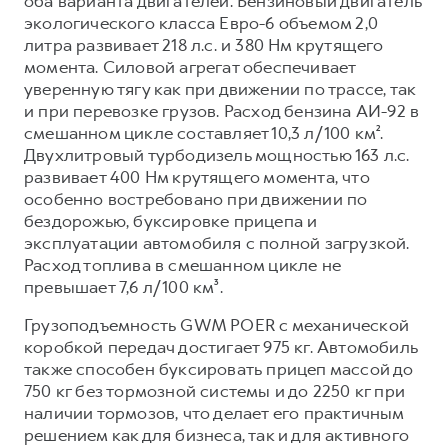
оба варианта двигателей. Бензиновый двигатель
экологического класса Евро-6 объемом 2,0
литра развивает 218 л.с. и 380 Нм крутящего
момента. Силовой агрегат обеспечивает
уверенную тягу как при движении по трассе, так
и при перевозке грузов. Расход бензина АИ-92 в
смешанном цикле составляет 10,3 л/100 км².
Двухлитровый турбодизель мощностью 163 л.с.
развивает 400 Нм крутящего момента, что
особенно востребовано при движении по
бездорожью, буксировке прицепа и
эксплуатации автомобиля с полной загрузкой.
Расход топлива в смешанном цикле не
превышает 7,6 л/100 км³.
Грузоподъемность GWM POER с механической
коробкой передач достигает 975 кг. Автомобиль
также способен буксировать прицеп массой до
750 кг без тормозной системы и до 2250 кг при
наличии тормозов, что делает его практичным
решением как для бизнеса, так и для активного