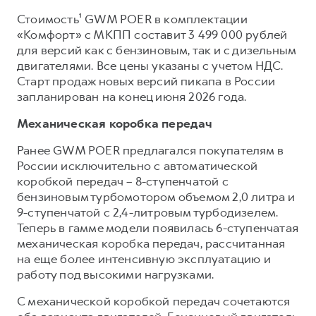
Сервис для корпоративных клиентов
Стоимость¹ GWM POER в комплектации
HAVAL Лизинг
АКСЕССУАРЫ HAVAL
«Комфорт» с МКПП составит 3 499 000 рублей
Автомобильные аксессуары
для версий как с бензиновым, так и с дизельным
двигателями. Все цены указаны с учетом НДС.
АКСЕССУАРЫ HAVAL
Коллекция CITY
Старт продаж новых версий пикапа в России
Автомобильные аксессуары
Коллекция Базовая
запланирован на конец июня 2026 года.
Коллекция CITY
Коллекция Детская
Механическая коробка передач
Коллекция Базовая
Ранее GWM POER предлагался покупателям в
Коллекция Детская
России исключительно с автоматической
коробкой передач – 8-ступенчатой с
бензиновым турбомотором объемом 2,0 литра и
9-ступенчатой с 2,4-литровым турбодизелем.
Теперь в гамме модели появилась 6-ступенчатая
механическая коробка передач, рассчитанная
на еще более интенсивную эксплуатацию и
работу под высокими нагрузками.
С механической коробкой передач сочетаются