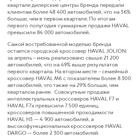
Сервис для корпоративных клиентов
квартале дилерские центры бренда передали
HAVAL Лизинг
АКСЕССУАРЫ HAVAL
клиентам более 48 400 автомобилей, что на 36%
больше, чем в первом квартале. По итогам
Автомобильные аксессуары
первого полугодия суммарные продажи HAVAL
АКСЕССУАРЫ HAVAL
Коллекция CITY
превысили 84 000 автомобилей.
Автомобильные аксессуары
Коллекция Базовая
Самой востребованной моделью бренда
остается городской кроссовер HAVAL JOLION:
Коллекция CITY
Коллекция Детская
за апрель – июнь реализовано свыше 21 200
Коллекция Базовая
автомобилей, что на 49% выше результатов
Коллекция Детская
первого квартала. На втором месте – семейный
кроссовер HAVAL M6 с показателем более 8 300
автомобилей, что также на 29% больше, чем
кварталом ранее. Совокупные продажи
интеллектуальных кроссоверов HAVAL F7 и
HAVAL F7x превысили 7 500 единиц,
кроссоверов повышенной проходимости
HAVAL H3 — 4 900 автомобилей, а
высокофункциональных кроссоверов HAVAL
DARGO — более 2 300 автомобилей.