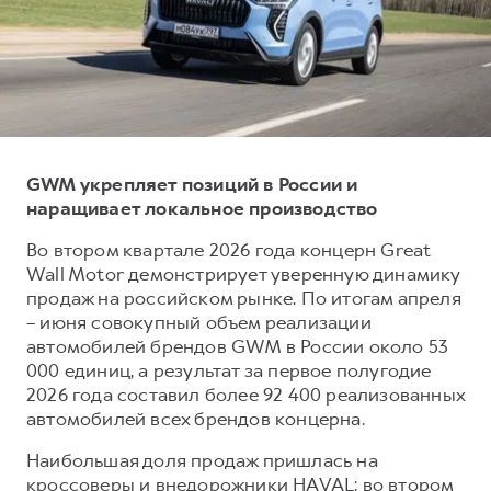
Тест-драйв
СЕРВИСНОЕ ОБСЛУЖИВАНИЕ
О дилере
Трейд-ин
Нулевое ТО
Контакты
DARGO
DARGO X
Программа «Помощь на дороге»
от 3 199 000 ₽
от 3 499 000 ₽
КРЕДИТ И СТРАХОВАНИЕ
Регламенты технического обслуживания
Кредитный калькулятор
Электронный ПТС
GWM укрепляет позиций в России и
наращивает локальное производство
Страхование
Кредит
ПОДДЕРЖКА
Во втором квартале 2026 года концерн Great
F7
F7X
Wall Motor демонстрирует уверенную динамику
GWM Безопасность
от 2 899 000 ₽
от 3 599 000 ₽
продаж на российском рынке. По итогам апреля
КОРПОРАТИВНЫМ КЛИЕНТАМ
Гарантия HAVAL
– июня совокупный объем реализации
автомобилей брендов GWM в России около 53
Для малого бизнеса
Мобильное приложение GWM
000 единиц, а результат за первое полугодие
Корпоративным клиентам
Программа «HAVAL Защита+»
2026 года составил более 92 400 реализованных
автомобилей всех брендов концерна.
Крупным корпоративным клиентам
Руководства по эксплуатации
POER
от 3 449 000 ₽
Система управления автопарком
Подписки
Наибольшая доля продаж пришлась на
кроссоверы и внедорожники HAVAL: во втором