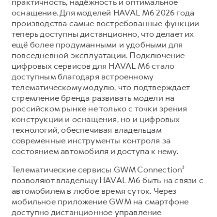
Сервис для корпоративных клиентов
практичность, надёжность и оптимальное
оснащение. Для моделей HAVAL M6 2026 года
HAVAL Лизинг
АКСЕССУАРЫ HAVAL
производства самые востребованные функции
Автомобильные аксессуары
теперь доступны дистанционно, что делает их
ещё более продуманными и удобными для
АКСЕССУАРЫ HAVAL
Коллекция CITY
повседневной эксплуатации. Подключение
Автомобильные аксессуары
Коллекция Базовая
цифровых сервисов для HAVAL M6 стало
доступным благодаря встроенному
Коллекция CITY
Коллекция Детская
телематическому модулю, что подтверждает
Коллекция Базовая
стремление бренда развивать модели на
российском рынке не только с точки зрения
Коллекция Детская
конструкции и оснащения, но и цифровых
технологий, обеспечивая владельцам
современные инструменты контроля за
состоянием автомобиля и доступа к нему.
Телематические сервисы GWM Connection³
позволяют владельцу HAVAL M6 быть на связи с
автомобилем в любое время суток. Через
мобильное приложение GWM на смартфоне
доступно дистанционное управление