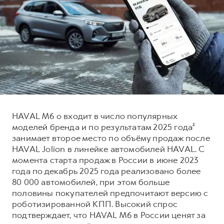
Тест-драйв
СЕРВИСНОЕ ОБСЛУЖИВАНИЕ
О дилере
Трейд-ин
Нулевое ТО
Контакты
DARGO
DARGO X
Программа «Помощь на дороге»
от 3 199 000 ₽
от 3 499 000 ₽
КРЕДИТ И СТРАХОВАНИЕ
Регламенты технического обслуживания
Кредитный калькулятор
Электронный ПТС
Страхование
Кредит
ПОДДЕРЖКА
HAVAL M6 о входит в число популярных
F7
F7X
моделей бренда и по результатам 2025 года²
GWM Безопасность
от 2 899 000 ₽
от 3 599 000 ₽
занимает второе место по объёму продаж после
КОРПОРАТИВНЫМ КЛИЕНТАМ
Гарантия HAVAL
HAVAL Jolion в линейке автомобилей HAVAL. С
момента старта продаж в России в июне 2023
Для малого бизнеса
Мобильное приложение GWM
года по декабрь 2025 года реализовано более
Корпоративным клиентам
Программа «HAVAL Защита+»
80 000 автомобилей, при этом больше
половины покупателей предпочитают версию с
Крупным корпоративным клиентам
Руководства по эксплуатации
POER
роботизированной КПП. Высокий спрос
от 3 449 000 ₽
Система управления автопарком
Подписки
подтверждает, что HAVAL M6 в России ценят за