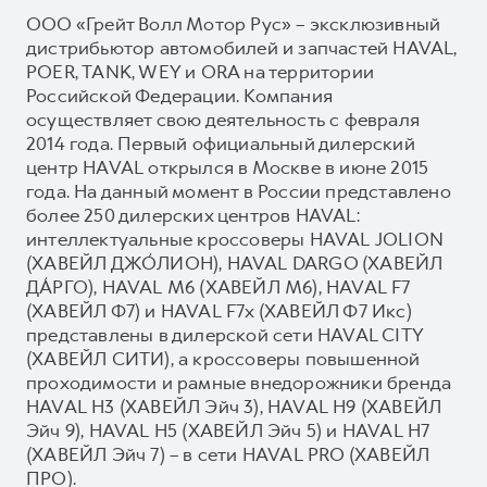
ООО «Грейт Волл Мотор Рус» – эксклюзивный
дистрибьютор автомобилей и запчастей HAVAL,
POER, TANK, WEY и ORA на территории
Российской Федерации. Компания
осуществляет свою деятельность с февраля
2014 года. Первый официальный дилерский
центр HAVAL открылся в Москве в июне 2015
года. На данный момент в России представлено
более 250 дилерских центров HAVAL:
интеллектуальные кроссоверы HAVAL JOLION
(ХАВЕЙЛ ДЖО́ЛИОН), HAVAL DARGO (ХАВЕЙЛ
ДА́РГО), HAVAL М6 (ХАВЕЙЛ M6), HAVAL F7
(ХАВЕЙЛ Ф7) и HAVAL F7x (ХАВЕЙЛ Ф7 Икс)
представлены в дилерской сети HAVAL CITY
(ХАВЕЙЛ СИТИ), а кроссоверы повышенной
проходимости и рамные внедорожники бренда
HAVAL H3 (ХАВЕЙЛ Эйч 3), HAVAL H9 (ХАВЕЙЛ
Эйч 9), HAVAL H5 (ХАВЕЙЛ Эйч 5) и HAVAL H7
(ХАВЕЙЛ Эйч 7) – в сети HAVAL PRO (ХАВЕЙЛ
ПРО).