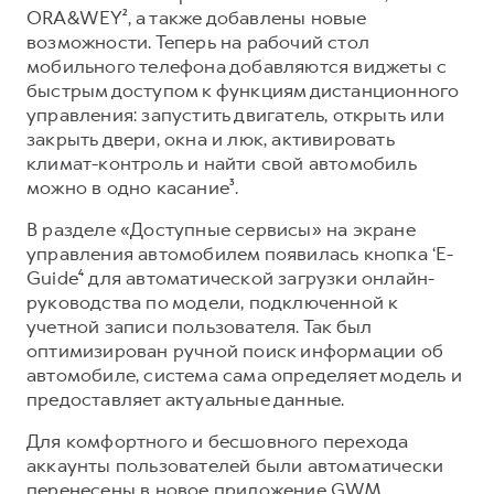
Сервис для корпоративных клиентов
ORA&WEY², а также добавлены новые
HAVAL Лизинг
АКСЕССУАРЫ HAVAL
возможности. Теперь на рабочий стол
мобильного телефона добавляются виджеты с
Автомобильные аксессуары
быстрым доступом к функциям дистанционного
АКСЕССУАРЫ HAVAL
Коллекция CITY
управления: запустить двигатель, открыть или
закрыть двери, окна и люк, активировать
Автомобильные аксессуары
Коллекция Базовая
климат-контроль и найти свой автомобиль
Коллекция CITY
Коллекция Детская
можно в одно касание³.
Коллекция Базовая
В разделе «Доступные сервисы» на экране
Коллекция Детская
управления автомобилем появилась кнопка ‘E-
Guide⁴ для автоматической загрузки онлайн-
руководства по модели, подключенной к
учетной записи пользователя. Так был
оптимизирован ручной поиск информации об
автомобиле, система сама определяет модель и
предоставляет актуальные данные.
Для комфортного и бесшовного перехода
аккаунты пользователей были автоматически
перенесены в новое приложение GWM.