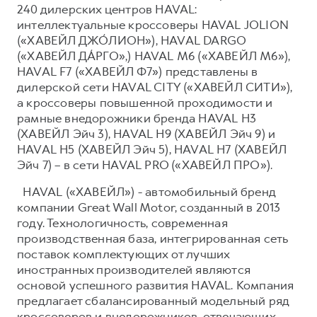
240 дилерских центров HAVAL:
интеллектуальные кроссоверы HAVAL JOLION
(«ХАВЕЙЛ ДЖО́ЛИОН»), HAVAL DARGO
(«ХАВЕЙЛ ДА́РГО»,) HAVAL М6 («ХАВЕЙЛ M6»),
HAVAL F7 («ХАВЕЙЛ Ф7») представлены в
дилерской сети HAVAL CITY («ХАВЕЙЛ СИТИ»),
а кроссоверы повышенной проходимости и
рамные внедорожники бренда HAVAL H3
(ХАВЕЙЛ Эйч 3), HAVAL H9 (ХАВЕЙЛ Эйч 9) и
HAVAL H5 (ХАВЕЙЛ Эйч 5), HAVAL H7 (ХАВЕЙЛ
Эйч 7) – в сети HAVAL PRO («ХАВЕЙЛ ПРО»).
HAVAL («ХАВЕЙЛ») - автомобильный бренд
компании Great Wall Motor, созданный в 2013
году. Технологичность, современная
производственная база, интегрированная сеть
поставок комплектующих от лучших
иностранных производителей являются
основой успешного развития HAVAL. Компания
предлагает сбалансированный модельный ряд
кроссоверов и внедорожников, отвечающих