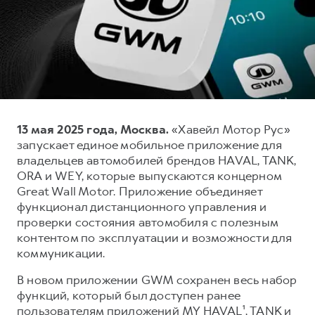
Тест-драйв
СЕРВИСНОЕ ОБСЛУЖИВАНИЕ
О дилере
Трейд-ин
Нулевое ТО
Контакты
DARGO
DARGO X
Программа «Помощь на дороге»
от 3 199 000 ₽
от 3 499 000 ₽
КРЕДИТ И СТРАХОВАНИЕ
Регламенты технического обслуживания
Кредитный калькулятор
Электронный ПТС
13 мая 2025 года, Москва.
«Хавейл Мотор Рус»
Страхование
запускает единое мобильное приложение для
Кредит
ПОДДЕРЖКА
владельцев автомобилей брендов HAVAL, TANK,
F7
F7X
ORA и WEY, которые выпускаются концерном
GWM Безопасность
от 2 899 000 ₽
от 3 599 000 ₽
Great Wall Motor. Приложение объединяет
КОРПОРАТИВНЫМ КЛИЕНТАМ
Гарантия HAVAL
функционал дистанционного управления и
проверки состояния автомобиля с полезным
Для малого бизнеса
Мобильное приложение GWM
контентом по эксплуатации и возможности для
Корпоративным клиентам
Программа «HAVAL Защита+»
коммуникации.
Крупным корпоративным клиентам
Руководства по эксплуатации
В новом приложении GWM сохранен весь набор
POER
от 3 449 000 ₽
Система управления автопарком
Подписки
функций, который был доступен ранее
пользователям приложений MY HAVAL¹, TANK и