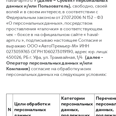
haval-apm.ru »
(далее – Субъект персональных
данных и/или Пользователь),
свободно, своей
Тест-драйв
СЕРВИСНОЕ ОБСЛУЖИВАНИЕ
О дилере
волей и в своем интересе, в соответствии с
Трейд-ин
Нулевое ТО
Контакты
Федеральным законом от 27.07.2006 N 152 - ФЗ
«О персональных данных», посредством
DARGO
DARGO X
Программа «Помощь на дороге»
от 3 199 000 ₽
от 3 499 000 ₽
проставления «галочки» в соответствующем
КРЕДИТ И СТРАХОВАНИЕ
Регламенты технического обслуживания
чек – боксе в на официальном сайте « haval-
apm.ru », подписываю настоящее Согласие и
Кредитный калькулятор
Электронный ПТС
выражаю ООО «АвтоПремьер-М» ИНН
Страхование
0273059765 ОГРН 1060273019190, адрес юр. лица:
450026, РБ г. Уфа, ул. Трамвайная, 1/4
(далее -
Кредит
ПОДДЕРЖКА
Оператор персональных данных и/или
F7
F7X
GWM Безопасность
от 2 899 000 ₽
от 3 599 000 ₽
Компания)
согласие на обработку моих
персональных данных на следующих условиях:
КОРПОРАТИВНЫМ КЛИЕНТАМ
Гарантия HAVAL
Для малого бизнеса
Мобильное приложение GWM
Корпоративным клиентам
Программа «HAVAL Защита+»
Категории
Перечен
Крупным корпоративным клиентам
Руководства по эксплуатации
Цели обработки
персональных
персона
POER
от 3 449 000 ₽
Система управления автопарком
Подписки
N
персональных
данных,
данных,
данных
подлежащих
подлежа