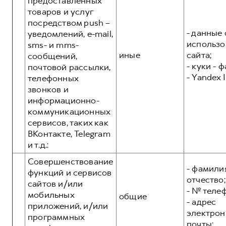
предоставленных
товаров и услуг
посредством push –
- данные 
уведомлений, e-mail,
использо
sms- и mms-
иные
сайта;
сообщений,
- куки - 
почтовой рассылки,
- Yandex I
телефонных
звонков и
информационно-
коммуникационных
сервисов, таких как
ВКонтакте, Telegram
и т.д.:
Совершенствование
- фамилия
функций и сервисов
отчество;
сайтов и/или
- № теле
мобильных
общие
- адрес
приложений, и/или
электрон
программных
почты;