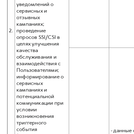
уведомлений о
сервисных и
отзывных
кампаниях;
2.
проведение
опросов SSI/CSI в
целях улучшения
качества
обслуживания и
взаимодействия с
Пользователями;
информирование о
сервисных
кампаниях и
потенциальной
коммуникации при
условии
возникновения
триггерного
события
- данные 