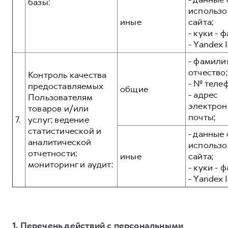
базы:
использо
иные
сайта;
- куки - 
- Yandex I
- фамилия
отчество;
Контроль качества
- № теле
предоставляемых
общие
- адрес
Пользователям
электрон
товаров и/или
почты;
7.
услуг; ведение
статистической и
- данные 
аналитической
использо
отчетности;
иные
сайта;
мониторинг и аудит:
- куки - 
- Yandex I
1. Перечень действий с персональными