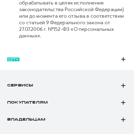
обрабатывать в целях исполнения
законодательства Российской Федерации)
или до момента его отзыва в соответствии
со статьей 9 Федерального закона от
27.07.2006 г. №152-ФЗ «О персональных
данных».
M6
JOLION
СЕРВИСЫ
DARGO
Автомобили в наличии
DARGO Х
ПОКУПАТЕЛЯМ
Заказать тест-драйв
F7
Автомобили в наличии
Рассчитать кредит
F7x
ВЛАДЕЛЬЦАМ
Конфигуратор HAVAL
Записаться на сервис
POER
Все о сервисе
Аксессуары HAVAL