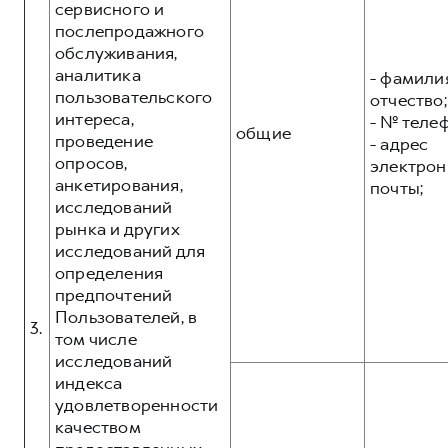
сервисного и
послепродажного
обслуживания,
аналитика
- фамилия
пользовательского
отчество;
интереса,
- № теле
общие
проведение
- адрес
опросов,
электрон
анкетирования,
почты;
исследований
рынка и других
исследований для
определения
предпочтений
Пользователей, в
3.
том числе
исследований
индекса
удовлетворенности
качеством