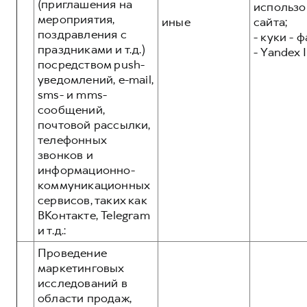
(приглашения на
использо
мероприятия,
иные
сайта;
поздравления с
- куки - 
праздниками и т.д.)
- Yandex I
посредством push-
уведомлений, e-mail,
sms- и mms-
сообщений,
почтовой рассылки,
телефонных
звонков и
информационно-
коммуникационных
сервисов, таких как
ВКонтакте, Telegram
и т.д.:
Проведение
маркетинговых
исследований в
области продаж,