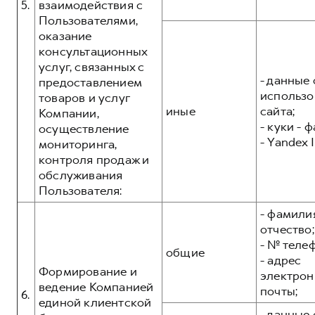
5.
взаимодействия с
Пользователями,
оказание
консультационных
услуг, связанных с
- данные 
предоставлением
использо
товаров и услуг
иные
сайта;
Компании,
- куки - 
осуществление
- Yandex I
мониторинга,
контроля продаж и
обслуживания
Пользователя:
- фамилия
отчество;
- № теле
общие
- адрес
Формирование и
электрон
ведение Компанией
почты;
6.
единой клиентской
- данные 