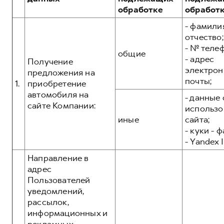
Сервис для корпоративных клиентов
обработке
обработ
HAVAL Лизинг
АКСЕССУАРЫ HAVAL
- фамилия
Автомобильные аксессуары
отчество;
- № теле
АКСЕССУАРЫ HAVAL
Коллекция CITY
общие
- адрес
Получение
Автомобильные аксессуары
Коллекция Базовая
электрон
предложения на
почты;
Коллекция CITY
Коллекция Детская
1.
приобретение
автомобиля на
- данные 
Коллекция Базовая
сайте Компании:
использо
Коллекция Детская
иные
сайта;
- куки - 
- Yandex I
Направление в
адрес
Пользователей
уведомлений,
рассылок,
информационных и